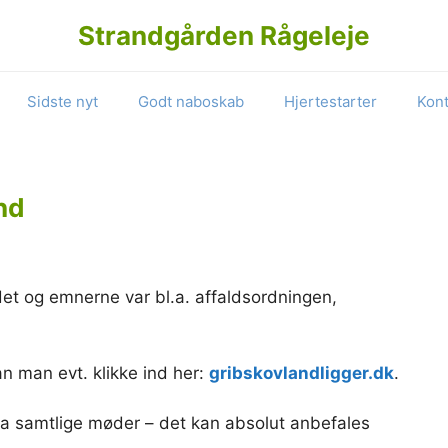
Strandgården Rågeleje
Sidste nyt
Godt naboskab
Hjertestarter
Kont
nd
det og emnerne var bl.a. affaldsordningen,
an man evt. klikke ind her:
gribskovlandligger.dk
.
ra samtlige møder – det kan absolut anbefales