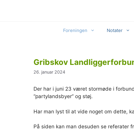
Hop
til
indhold
Foreningen
Notater
Gribskov Landliggerforbu
26. januar 2024
Der har i juni 23 været stormøde i forbun
“partylandsbyer” og støj.
Har man lyst til at vide noget om dette, k
På siden kan man desuden se referater f