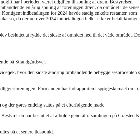
e udgift har i perioden været udgiften til spuling af dræn. Bestyrelsen
 omhandlende en årlig spuling af foreningen dræn, da området i de senest
 Kontigent indbetalingen for 2024 havde stadig enkelte restanter, som
inkasso, da der ud over 2024 indbetalingen heller ikke er betalt kontigen
v besluttet at rydde det sidste af området ned til det våde området. Do
gende på Strandgårdsvej.
servicetjek, hvor den sidste ændring omhandlende bebyggelsesprocenten s
andliggerforeningen. Formanden har indrapporteret spørgeskemaet omkri
 og der gøres endelig status på et efterfølgende møde.
. Bestyrelsen har besluttet at afholde generalforsamlingen på Græsted K
uttes på et senere tidspunkt.