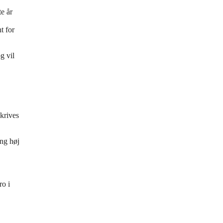
e år
t for
g vil
krives
ng høj
ro i