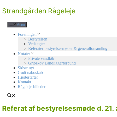
Hop
Strandgården Rågeleje
til
indhold
Menu
Foreningen
Bestyrelsen
Vedtægter
Referater bestyrelsesmøder & generalforsamling
Notater
Private vandløb
Gribskov Landliggerforbund
Sidste nyt
Godt naboskab
Hjertestarter
Kontakt
Rågeleje billeder
Referat af bestyrelsesmøde d. 21.