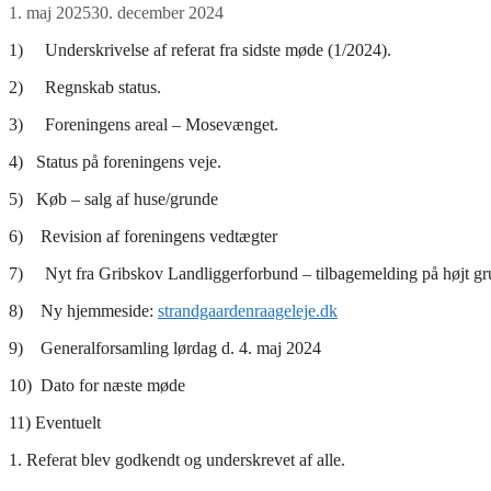
1. maj 2025
30. december 2024
1) Underskrivelse af referat fra sidste møde (1/2024).
2) Regnskab status.
3) Foreningens areal – Mosevænget.
4) Status på foreningens veje.
5) Køb – salg af huse/grunde
6) Revision af foreningens vedtægter
7) Nyt fra Gribskov Landliggerforbund – tilbagemelding på højt g
8) Ny hjemmeside:
strandgaardenraageleje.dk
​9) Generalforsamling lørdag d. 4. maj 2024
​10) Dato for næste møde
​11) Eventuelt
1. Referat blev godkendt og underskrevet af alle.