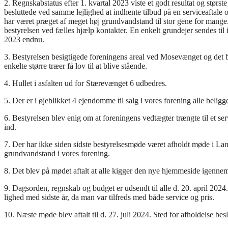
2. Regnskabstatus efter 1. kvartal 2023 viste et godt resultat og størst
besluttede ved samme lejlighed at indhente tilbud på en serviceaftale
har været præget af meget høj grundvandstand til stor gene for mange.
bestyrelsen ved fælles hjælp kontakter. En enkelt grundejer sendes til 
2023 endnu.
3. Bestyrelsen besigtigede foreningens areal ved Mosevænget og det ble
enkelte større træer få lov til at blive stående.
4. Hullet i asfalten ud for Stærevænget 6 udbedres.
5. Der er i øjeblikket 4 ejendomme til salg i vores forening alle belig
6. Bestyrelsen blev enig om at foreningens vedtægter trængte til et 
ind.
7. Der har ikke siden sidste bestyrelsesmøde været afholdt møde i L
grundvandstand i vores forening.
8. Det blev på mødet aftalt at alle kigger den nye hjemmeside igennem
9. Dagsorden, regnskab og budget er udsendt til alle d. 20. april 2024
lighed med sidste år, da man var tilfreds med både service og pris.
10. Næste møde blev aftalt til d. 27. juli 2024. Sted for afholdelse besl