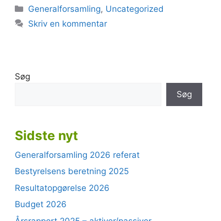
Kategorier
Generalforsamling
,
Uncategorized
Skriv en kommentar
Søg
Søg
Sidste nyt
Generalforsamling 2026 referat
Bestyrelsens beretning 2025
Resultatopgørelse 2026
Budget 2026
Årsrapport 2025 – aktiver/passiver